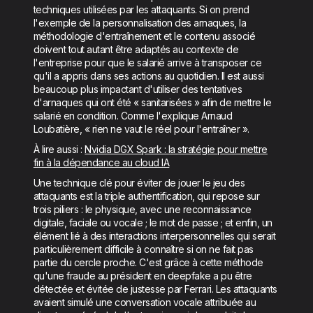
techniques utilisées par les attaquants. Si on prend
l'exemple de la personnalisation des arnaques, la
méthodologie d'entraînement et le contenu associé
doivent tout autant être adaptés au contexte de
l'entreprise pour que le salarié arrive à transposer ce
qu'il a appris dans ses actions au quotidien. Il est aussi
beaucoup plus impactant d'utiliser des tentatives
d'arnaques qui ont été « sanitarisées » afin de mettre le
salarié en condition. Comme l'explique Arnaud
Loubatière, « rien ne vaut le réel pour l'entraîner ».
À lire aussi :
Nvidia DGX Spark : la stratégie pour mettre
fin à la dépendance au cloud IA
Une technique clé pour éviter de jouer le jeu des
attaquants est la triple authentification, qui repose sur
trois piliers : le physique, avec une reconnaissance
digitale, faciale ou vocale ; le mot de passe ; et enfin, un
élément lié à des interactions interpersonnelles qui serait
particulièrement difficile à connaître si on ne fait pas
partie du cercle proche. C'est grâce à cette méthode
qu'une fraude au président en deepfake a pu être
détectée et évitée de justesse par Ferrari. Les attaquants
avaient simulé une conversation vocale attribuée au