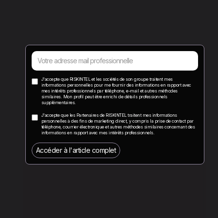
J'accepte que RISKINTEL et les sociétés de son groupe traitent mes
informations personnelles pour me fournir des informations en rapport avec
mes intérêts professionnels par téléphone, e-mail et autres méthodes
similaires. Mon profil peut être enrichi de détails professionnels
supplémentaires.
J'accepte que les Partenaires de RISKINTEL traitent mes informations
personnelles à des fins de marketing direct, y compris la prise de contact par
téléphone, courrier électronique et autres méthodes similaires concernant des
informations en rapport avec mes intérêts professionnels.