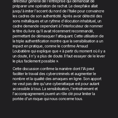
directeur général de l'entreprise qui demandait de
préparer une opération de rachat. Le deepfake allait
jusqu'à imiter l'accent du nord de l'Italie pour convaincre
les cadres de son authenticité. Après avoir détecté des
sons métalliques et un rythme d'élocution inhabituel, un
cadre demande cependant à l'interlocuteur de nommer
le titre du livre qu'il avait récemment recommandé,
permettant de démasquer l'attaquant. Cette utilisation de
la triple authentification montre que la sensibilisation a un
impact en pratique, comme le confirme Arnaud
Loubatière qui explique que « à partir du moment où il y a
un doute, il n'y a plus de doute. Il faut essayer de le lever
le plus facilement possible ».
Cette discussion confirme la manière dont l'IA peut
faciliter le travail des cybercriminels et augmenter le
nombre et la qualité des arnaques en ligne. Son apport
ne veut pas dire qu'une cyberattaque est pour autant
accessible à tous. La sensibilisation, l'entraînement et
l'accompagnement jouent un rôle clé pour limiter la
portée d'un risque qui nous concerne tous.