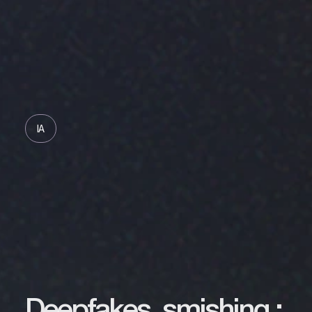
IA
Deepfakes, smishing :