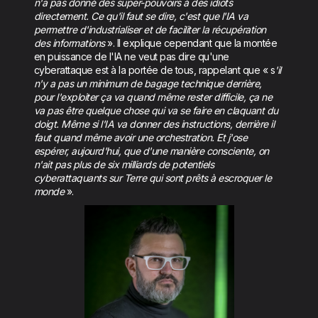
n'a pas donné des super-pouvoirs à des idiots
directement. Ce qu'il faut se dire, c'est que l'IA va
permettre d'industrialiser et de faciliter la récupération
des informations
». Il explique cependant que la montée
en puissance de l'IA ne veut pas dire qu'une
cyberattaque est à la portée de tous, rappelant que « s
'il
n'y a pas un minimum de bagage technique derrière,
pour l'exploiter ça va quand même rester difficile, ça ne
va pas être quelque chose qui va se faire en claquant du
doigt. Même si l'IA va donner des instructions, derrière il
faut quand même avoir une orchestration. Et j'ose
espérer, aujourd'hui, que d'une manière consciente, on
n'ait pas plus de six milliards de potentiels
cyberattaquants sur Terre qui sont prêts à escroquer le
monde
».