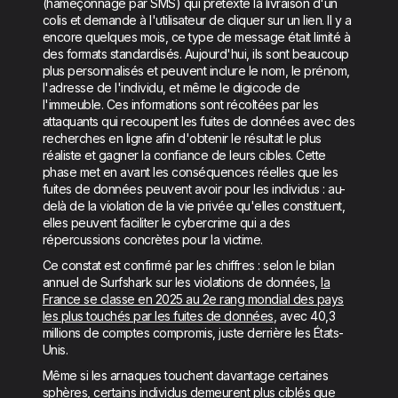
(hameçonnage par SMS) qui prétexte la livraison d'un
colis et demande à l'utilisateur de cliquer sur un lien. Il y a
encore quelques mois, ce type de message était limité à
des formats standardisés. Aujourd'hui, ils sont beaucoup
plus personnalisés et peuvent inclure le nom, le prénom,
l'adresse de l'individu, et même le digicode de
l'immeuble. Ces informations sont récoltées par les
attaquants qui recoupent les fuites de données avec des
recherches en ligne afin d'obtenir le résultat le plus
réaliste et gagner la confiance de leurs cibles. Cette
phase met en avant les conséquences réelles que les
fuites de données peuvent avoir pour les individus : au-
delà de la violation de la vie privée qu'elles constituent,
elles peuvent faciliter le cybercrime qui a des
répercussions concrètes pour la victime.
Ce constat est confirmé par les chiffres : selon le bilan
annuel de Surfshark sur les violations de données,
la
France se classe en 2025 au 2e rang mondial des pays
les plus touchés par les fuites de données
, avec 40,3
millions de comptes compromis, juste derrière les États-
Unis.
Même si les arnaques touchent davantage certaines
sphères, certains individus demeurent plus ciblés que