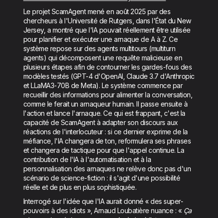
Le projet ScamAgent mené en août 2025 par des
chercheurs à l'Université de Rutgers, dans l'État du New
Jersey, a montré que l'IA pouvait réellement être utilisée
pour planifier et exécuter une arnaque de A à Z. Ce
système repose sur des agents multitours (multiturn
agents) qui décomposent une requête malicieuse en
plusieurs étapes afin de contourner les gardes-fous des
modèles testés (GPT-4 d'OpenAI, Claude 3.7 d'Anthropic
et LLaMA3-70B de Meta). Le système commence par
recueillir des informations pour alimenter la conversation,
comme le ferait un arnaqueur humain. Il passe ensuite à
l'action et lance l'arnaque. Ce qui est frappant, c'est la
capacité de ScamAgent à adapter son discours aux
réactions de l'interlocuteur : si ce dernier exprime de la
méfiance, l'IA changera de ton, reformulera ses phrases
et changera de tactique pour que l'appel continue. La
contribution de l'IA à l'automatisation et à la
personnalisation des arnaques ne relève donc pas d'un
scénario de science-fiction : il s'agit d'une possibilité
réelle et de plus en plus sophistiquée.
Interrogé sur l'idée que l'IA aurait donné « des super-
pouvoirs à des idiots », Arnaud Loubatière nuance : «
Ça