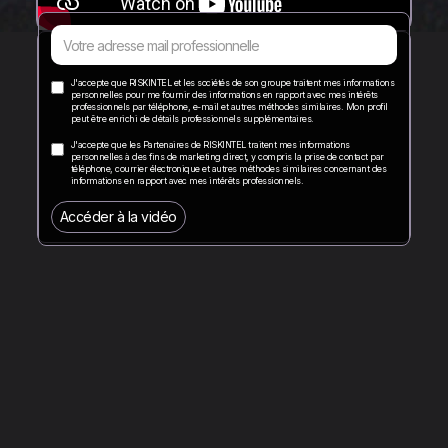
J'accepte que RISKINTEL et les sociétés de son groupe traitent mes informations
personnelles pour me fournir des informations en rapport avec mes intérêts
professionnels par téléphone, e-mail et autres méthodes similaires. Mon profil
peut être enrichi de détails professionnels supplémentaires.
J'accepte que les Partenaires de RISKINTEL traitent mes informations
personnelles à des fins de marketing direct, y compris la prise de contact par
téléphone, courrier électronique et autres méthodes similaires concernant des
informations en rapport avec mes intérêts professionnels.