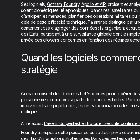
Ses logiciels,
Gotham, Foundry, Apollo et AIP
, croisent et anal
soient biométriques, téléphoniques, bancaires, satellitaires ou
d’anticiper les menaces, planifier des opérations militaires ou 
delà de cette efficacité technique, Palantir se distingue par u
contentent pas d’agréger des données : ils organisent et struct
des États, participant à une surveillance globale dont les implic
privée des citoyens concernés en fonction des régimes achet
Quand les logiciels commence
stratégie
Gotham croisent des données hétérogènes pour repérer de
personne ne pourrait voir à partir des données brutes. Par exem
mouvements de populations, les réseaux sociaux ou les interac
étatiques.
À lire aussi :
L’avenir du pentest en Europe : sécurité continu
Foundry transpose cette puissance au secteur privé et aux instit
des flux d’informations stratégiques. Dans des secteurs allant de