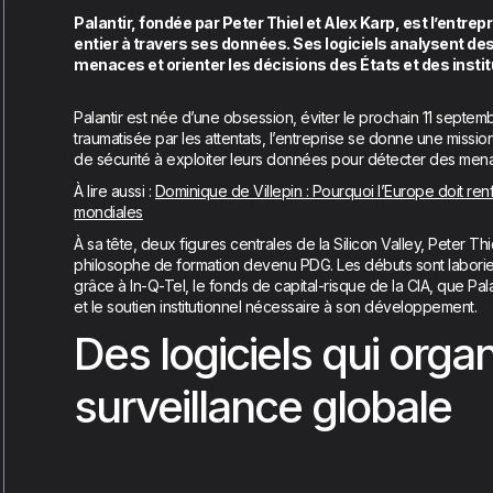
Palantir, fondée par Peter Thiel et Alex Karp, est l’entre
entier à travers ses données. Ses logiciels analysent des
menaces et orienter les décisions des États et des instit
Palantir est née d’une obsession, éviter le prochain 11 septe
traumatisée par les attentats, l’entreprise se donne une miss
de sécurité à exploiter leurs données pour détecter des menac
À lire aussi :
Dominique de Villepin : Pourquoi l’Europe doit re
mondiales
À sa tête, deux figures centrales de la Silicon Valley, Peter T
philosophe de formation devenu PDG. Les débuts sont laborieu
grâce à In-Q-Tel, le fonds de capital-risque de la CIA, que Pa
et le soutien institutionnel nécessaire à son développement.
Des logiciels qui organ
surveillance globale