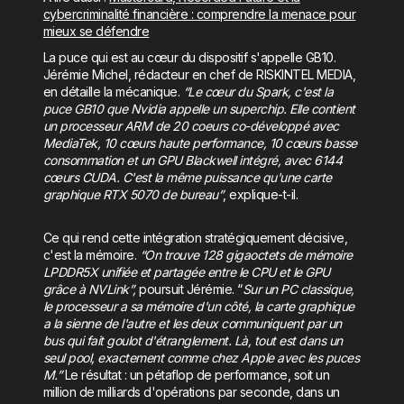
cybercriminalité financière : comprendre la menace pour
mieux se défendre
La puce qui est au cœur du dispositif s'appelle GB10.
Jérémie Michel, rédacteur en chef de RISKINTEL MEDIA,
en détaille la mécanique.
“Le cœur du Spark, c'est la
puce GB10 que Nvidia appelle un superchip. Elle contient
un processeur ARM de 20 coeurs co-développé avec
MediaTek, 10 cœurs haute performance, 10 cœurs basse
consommation et un GPU Blackwell intégré, avec 6144
cœurs CUDA. C'est la même puissance qu'une carte
graphique RTX 5070 de bureau”
, explique-t-il.
Ce qui rend cette intégration stratégiquement décisive,
c'est la mémoire.
“On trouve 128 gigaoctets de mémoire
LPDDR5X unifiée et partagée entre le CPU et le GPU
grâce à NVLink”,
poursuit Jérémie. “
Sur un PC classique,
le processeur a sa mémoire d'un côté, la carte graphique
a la sienne de l'autre et les deux communiquent par un
bus qui fait goulot d'étranglement. Là, tout est dans un
seul pool, exactement comme chez Apple avec les puces
M.”
Le résultat : un pétaflop de performance, soit un
million de milliards d'opérations par seconde, dans un