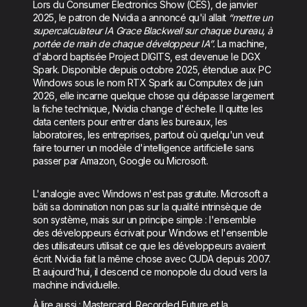
Lors du Consumer Electronics Show (CES), de janvier
2025, le patron de Nvidia a annoncé qu'il allait
“mettre un
supercalculateur IA Grace Blackwell sur chaque bureau, à
portée de main de chaque développeur IA”.
La machine,
d'abord baptisée Project DIGITS, est devenue le DGX
Spark. Disponible depuis octobre 2025, étendue aux PC
Windows sous le nom RTX Spark au Computex de juin
2026, elle incarne quelque chose qui dépasse largement
la fiche technique, Nvidia change d'échelle. Il quitte les
data centers pour entrer dans les bureaux, les
laboratoires, les entreprises, partout où quelqu'un veut
faire tourner un modèle d'intelligence artificielle sans
passer par Amazon, Google ou Microsoft.
L'analogie avec Windows n'est pas gratuite. Microsoft a
bâti sa domination non pas sur la qualité intrinsèque de
son système, mais sur un principe simple : l'ensemble
des développeurs écrivait pour Windows et l'ensemble
des utilisateurs utilisait ce que les développeurs avaient
écrit. Nvidia fait la même chose avec CUDA depuis 2007.
Et aujourd'hui, il descend ce monopole du cloud vers la
machine individuelle.
À lire aussi :
Mastercard, Recorded Future et la