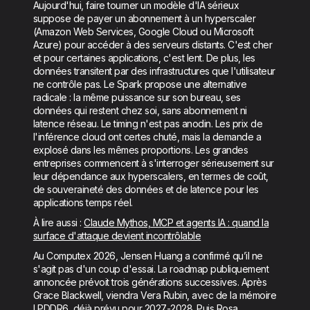
Aujourd'hui, faire tourner un modèle d'IA sérieux
suppose de payer un abonnement à un hyperscaler
(Amazon Web Services, Google Cloud ou Microsoft
Azure) pour accéder à des serveurs distants. C'est cher
et pour certaines applications, c'est lent. De plus, les
données transitent par des infrastructures que l'utilisateur
ne contrôle pas. Le Spark propose une alternative
radicale : la même puissance sur son bureau, ses
données qui restent chez soi, sans abonnement ni
latence réseau. Le timing n'est pas anodin. Les prix de
l'inférence cloud ont certes chuté, mais la demande a
explosé dans les mêmes proportions. Les grandes
entreprises commencent à s'interroger sérieusement sur
leur dépendance aux hyperscalers, en termes de coût,
de souveraineté des données et de latence pour les
applications temps réel.
À lire aussi :
Claude Mythos, MCP et agents IA : quand la
surface d'attaque devient incontrôlable
Au Computex 2026, Jensen Huang a confirmé qu’il ne
s'agit pas d'un coup d'essai. La roadmap publiquement
annoncée prévoit trois générations successives. Après
Grace Blackwell, viendra Vera Rubin, avec de la mémoire
LPDDR6, déjà prévu pour 2027-2028. Puis Rosa