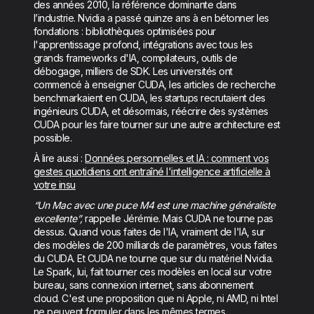
des années 2010, la référence dominante dans
l’industrie. Nvidia a passé quinze ans à en bétonner les
fondations : bibliothèques optimisées pour
l'apprentissage profond, intégrations avec tous les
grands frameworks d'IA, compilateurs, outils de
débogage, milliers de SDK. Les universités ont
commencé à enseigner CUDA, les articles de recherche
benchmarkaient en CUDA, les startups recrutaient des
ingénieurs CUDA, et désormais, réécrire des systèmes
CUDA pour les faire tourner sur une autre architecture est
possible.
À lire aussi :
Données personnelles et IA : comment vos
gestes quotidiens ont entraîné l'intelligence artificielle à
votre insu
“Un Mac avec une puce M4 est une machine généraliste
excellente”,
rappelle Jérémie. Mais CUDA ne tourne pas
dessus. Quand vous faites de l'IA, vraiment de l'IA, sur
des modèles de 200 milliards de paramètres, vous faites
du CUDA. Et CUDA ne tourne que sur du matériel Nvidia.
Le Spark, lui, fait tourner ces modèles en local sur votre
bureau, sans connexion internet, sans abonnement
cloud. C'est une proposition que ni Apple, ni AMD, ni Intel
ne peuvent formuler dans les mêmes termes.