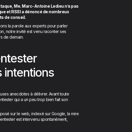
Attaque, Me. Marc-Antoine Ledieu n’a pas
ique et RSSI a dénoncé de nombreux
s de conseil.
ons la parole aux experts pour parler
on, notre invité est venu raconter ses
urs de demain.
pentester
intentions
ses anecdotes à délivrer. Avant toute
entester qui a un peu trop bien fait son
posé sur le web, indexé sur Google, la mire
pentester est intervenu spontanément,