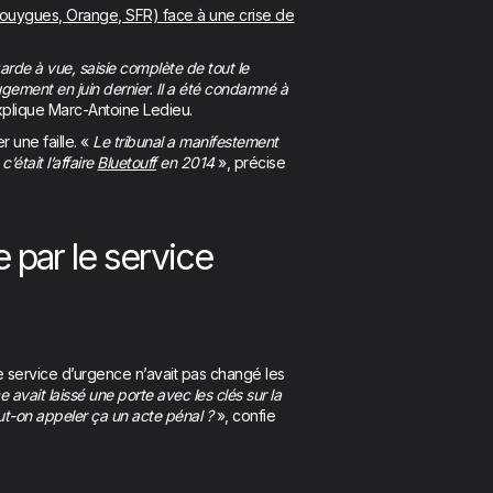
 Bouygues, Orange, SFR) face à une crise de
arde à vue, saisie complète de tout le
ugement en juin dernier. Il a été condamné à
xplique Marc-Antoine Ledieu.
r une faille. «
Le tribunal a manifestement
’était l’affaire
Bluetouff
en 2014
», précise
e par le service
 le service d’urgence n’avait pas changé les
 avait laissé une porte avec les clés sur la
ut-on appeler ça un acte pénal ?
», confie