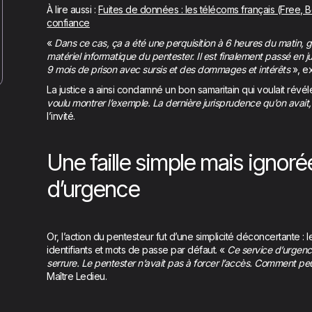
À lire aussi :
Fuites de données : les télécoms français (Free,
confiance
«
Dans ce cas, ça a été une perquisition à 6 heures du matin, g
matériel informatique du pentester. Il est finalement passé en j
9 mois de prison avec sursis et des dommages et intérêts
», e
La justice a ainsi condamné un bon samaritain qui voulait révéle
voulu montrer l’exemple. La dernière jurisprudence qu’on avait, c
l’invité.
Une faille simple mais ignoré
d’urgence
Or, l’action du pentesteur fut d’une simplicité déconcertante :
identifiants et mots de passe par défaut. «
Ce service d’urgence
serrure. Le pentester n’avait pas à forcer l’accès. Comment pe
Maître Ledieu.