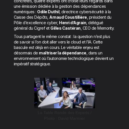
concrètes, quatre experts ont croisé leurs regards dans
une émission dédiée à la gestion des dépendances
numériques :
Odile Duthil
, directrice cybersécurité à la
Caisse des Dépôts,
Arnaud Coustillière
, président du
Pôle d’excellence cyber,
Henri d’Agrain
, délégué
général du Cigref et
Gilles Castéran
, CEO de Memority.
Tous partagent le même constat : la question n’est plus
de savoir si l’on doit aller vers le cloud et l’IA. Cette
bascule est déjà en cours. Le véritable enjeu est
désormais de
maîtriser la dépendance
, dans un
environnement où l’autonomie technologique devient un
impératif stratégique.
La Table Ronde des Experts /
Photo : David Marmier