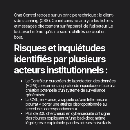
Chat Control repose sur un principe technique : le client-
side scanning (CSS). Ce mécanisme analyse les fichiers
et messages directement sur l’appareil de l’utilisateur. Le
tout avant même qu’ils ne soient chiffrés de bout en
bout.
Risques et inquiétudes
identifiés par plusieurs
acteurs institutionnels :
Le Contrôleur européen de la protection des données
(EDPS) a exprimé sa « profonde inquiétude » face à la
création potentielle d’un système de surveillance
généralisée.
La CNIL, en France, a rappelé qu’une telle mesure
pourrait « porter une atteinte disproportionnée au
secret des correspondances ».
Plus de 300 chercheurs en cybersécurité ont signé
des tribunes expliquant qu’une backdoor, même
légale, reste exploitable par des acteurs malveillants.