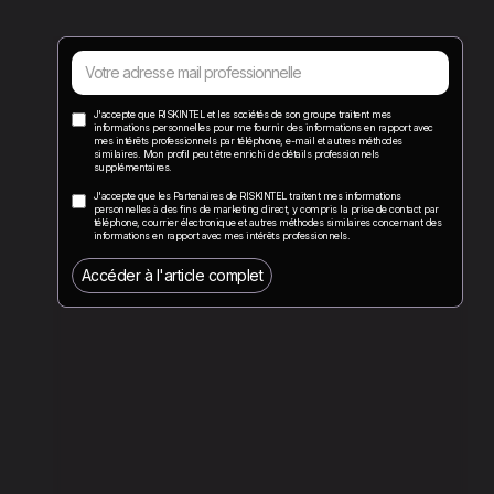
J'accepte que RISKINTEL et les sociétés de son groupe traitent mes
informations personnelles pour me fournir des informations en rapport avec
mes intérêts professionnels par téléphone, e-mail et autres méthodes
similaires. Mon profil peut être enrichi de détails professionnels
supplémentaires.
J'accepte que les Partenaires de RISKINTEL traitent mes informations
personnelles à des fins de marketing direct, y compris la prise de contact par
téléphone, courrier électronique et autres méthodes similaires concernant des
informations en rapport avec mes intérêts professionnels.